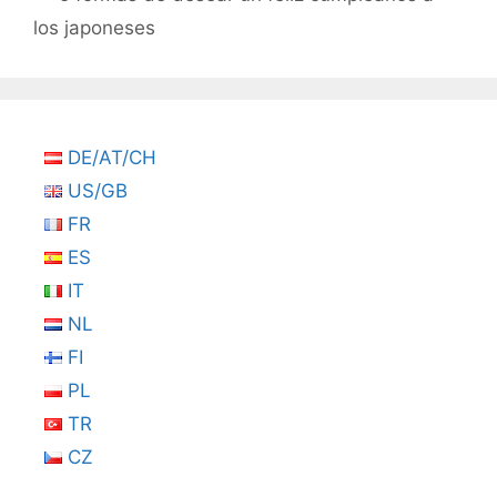
los japoneses
DE/AT/CH
US/GB
FR
ES
IT
NL
FI
PL
TR
CZ