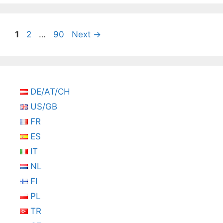
Seite
Seite
Seite
1
2
…
90
Next
→
DE/AT/CH
US/GB
FR
ES
IT
NL
FI
PL
TR