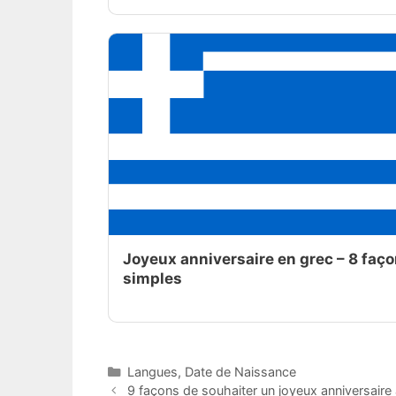
Joyeux anniversaire en grec – 8 faç
simples
Catégories
Langues
,
Date de Naissance
9 façons de souhaiter un joyeux anniversaire