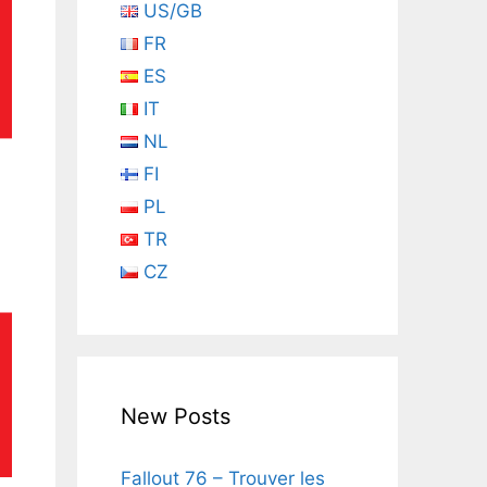
US/GB
FR
ES
IT
NL
FI
PL
TR
CZ
New Posts
Fallout 76 – Trouver les