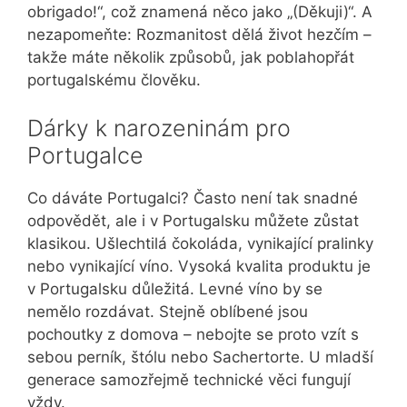
obrigado!“, což znamená něco jako „(Děkuji)“. A
nezapomeňte: Rozmanitost dělá život hezčím –
takže máte několik způsobů, jak poblahopřát
portugalskému člověku.
Dárky k narozeninám pro
Portugalce
Co dáváte Portugalci? Často není tak snadné
odpovědět, ale i v Portugalsku můžete zůstat
klasikou. Ušlechtilá čokoláda, vynikající pralinky
nebo vynikající víno. Vysoká kvalita produktu je
v Portugalsku důležitá. Levné víno by se
nemělo rozdávat. Stejně oblíbené jsou
pochoutky z domova – nebojte se proto vzít s
sebou perník, štólu nebo Sachertorte. U mladší
generace samozřejmě technické věci fungují
vždy.