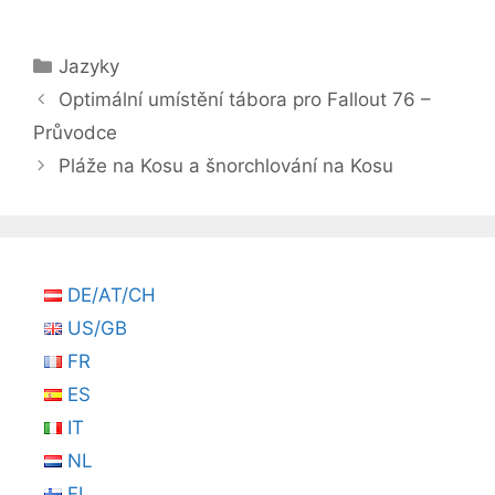
Rubriky
Jazyky
Optimální umístění tábora pro Fallout 76 –
Průvodce
Pláže na Kosu a šnorchlování na Kosu
DE/AT/CH
US/GB
FR
ES
IT
NL
FI