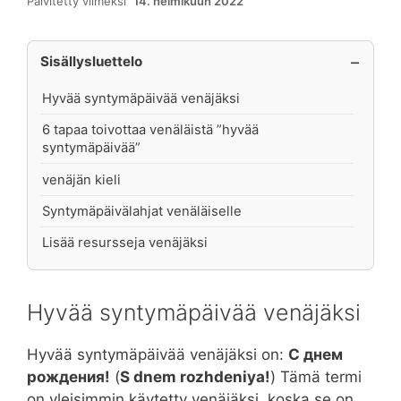
Päivitetty viimeksi
14. helmikuun 2022
Sisällysluettelo
Hyvää syntymäpäivää venäjäksi
6 tapaa toivottaa venäläistä ”hyvää
syntymäpäivää”
venäjän kieli
Syntymäpäivälahjat venäläiselle
Lisää resursseja venäjäksi
Hyvää syntymäpäivää venäjäksi
Hyvää syntymäpäivää venäjäksi on:
С днем ​​​​
рождения!
(
S dnem ​​rozhdeniya!
) Tämä termi
on yleisimmin käytetty venäjäksi, koska se on