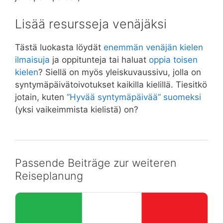
Lisää resursseja venäjäksi
Tästä luokasta löydät
enemmän venäjän kielen
ilmaisuja
ja oppitunteja tai haluat
oppia toisen
kielen
? Siellä on myös yleiskuvaussivu, jolla on
syntymäpäivätoivotukset kaikilla kielillä. Tiesitkö
jotain, kuten
”Hyvää syntymäpäivää” suomeksi
(yksi vaikeimmista kielistä) on?
Passende Beiträge zur weiteren
Reiseplanung