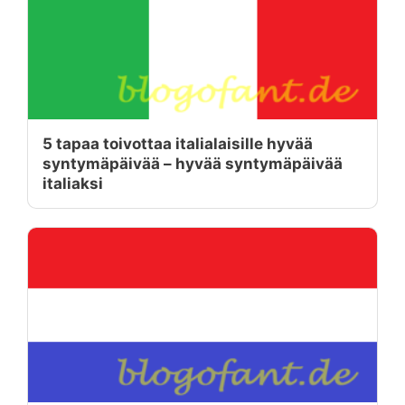
5 tapaa toivottaa italialaisille hyvää
syntymäpäivää – hyvää syntymäpäivää
italiaksi