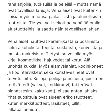
rahalahjoilla, tuoksuilla ja peleillä – mutta nämä
ovat tavallisia lahjoja. Venäläiset ovat kuitenkin
iloisia myös maansa paikallisista ja alueellisista
tuotteista. Tietysti voit sekoittaa venäjää omiin
aluetuotteihisi ja saada näin täydellisen lahjan.
Venäläiset nauttivat keramiikasta ja posliinista
sekä alkoholista, teestä, suklaasta, konveista ja
muista makeisista. Tietysti se voi olla myös
kirja, kosmetiikka, hajuvedet tai korut. Älä
unohda kukkia. Myös elämyslahjat, kodinkoneet
ja kodintarvikkeet sekä koriste-esineet ovat
tervetulleita. Kelloja, peilejä ja esineitä, joissa on
terävä terä (sakset, korkkiruuvi) tai terävät
pinnat (esim. kaktukset), ei saa antaa lahjaksi.
Yhtä suosittuja ovat alueen erikoistuotteet,
kuten merkkituotteet, lasikiteet, pillit,
jalkapallopaidat,