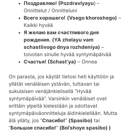
Поздравляю! (Pozdravlyayu
)
–
Onnittelut / Onnitteluni
Всего хорошего!
(Vsego khoroshego)
–
Kaikki hyvää
Я желаю вам счастливого дня
рождения.
(YA zhelayu vam
schastlivogo dnya rozhdeniya)
–
toivotan sinulle hyvää syntymäpäivää
Счастья! (Schast’ya)
– Onnea
On parasta, jos käytät tietosi heti käyttöön ja
yllätät venäläisen ystävän, tuttavan tai
sukulaisen venäjänkielisellä ”Hyvää
syntymäpäivää”. Varsinkin venäläiset ovat
erittäin ylpeitä kielestään ja odottavat
syntymäpäiväonnitteluja äidinkielellään. Mutta
älä ylläty, jos ”
Спасибо!
”
(Spasibo)
tai
”
Большое спасибо!
”
(Bol’shoye spasibo) )