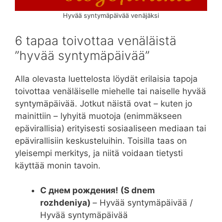
Hyvää syntymäpäivää venäjäksi
6 tapaa toivottaa venäläistä
”hyvää syntymäpäivää”
Alla olevasta luettelosta löydät erilaisia ​​tapoja
toivottaa venäläiselle miehelle tai naiselle hyvää
syntymäpäivää. Jotkut näistä ovat – kuten jo
mainittiin – lyhyitä muotoja (enimmäkseen
epävirallisia) erityisesti sosiaaliseen mediaan tai
epävirallisiin keskusteluihin. Toisilla taas on
yleisempi merkitys, ja niitä voidaan tietysti
käyttää monin tavoin.
С днем ​​​​рождения! (S dnem ​​
rozhdeniya)
– Hyvää syntymäpäivää /
Hyvää syntymäpäivää