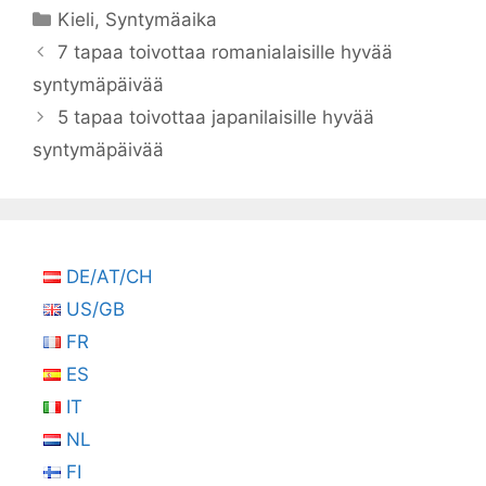
Kategoriat
Kieli
,
Syntymäaika
7 tapaa toivottaa romanialaisille hyvää
syntymäpäivää
5 tapaa toivottaa japanilaisille hyvää
syntymäpäivää
DE/AT/CH
US/GB
FR
ES
IT
NL
FI