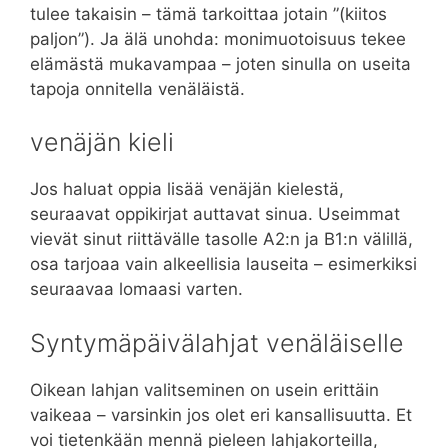
tulee takaisin – tämä tarkoittaa jotain ”(kiitos
paljon”). Ja älä unohda: monimuotoisuus tekee
elämästä mukavampaa – joten sinulla on useita
tapoja onnitella venäläistä.
venäjän kieli
Jos haluat oppia lisää venäjän kielestä,
seuraavat oppikirjat auttavat sinua. Useimmat
vievät sinut riittävälle tasolle A2:n ja B1:n välillä,
osa tarjoaa vain alkeellisia lauseita – esimerkiksi
seuraavaa lomaasi varten.
Syntymäpäivälahjat venäläiselle
Oikean lahjan valitseminen on usein erittäin
vaikeaa – varsinkin jos olet eri kansallisuutta. Et
voi tietenkään mennä pieleen lahjakorteilla,