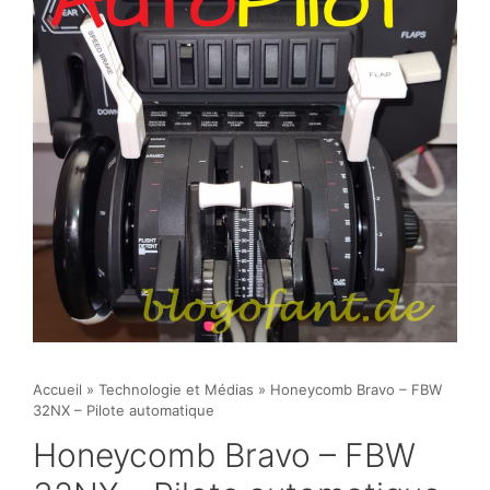
Accueil
»
Technologie et Médias
»
Honeycomb Bravo – FBW
32NX – Pilote automatique
Honeycomb Bravo – FBW