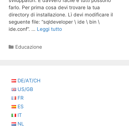
sviluppatori. È davvero facile e tutti possono
farlo. Per prima cosa devi trovare la tua
directory di installazione. Lì devi modificare il
seguente file: “sqldeveloper \ ide \ bin \
ide.conf”. …
Leggi tutto
Categorie
Educazione
DE/AT/CH
US/GB
FR
ES
IT
NL