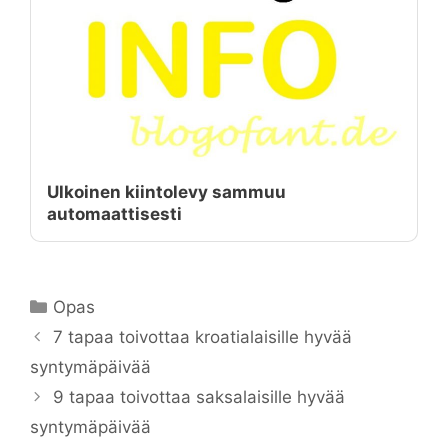
Ulkoinen kiintolevy sammuu
automaattisesti
Kategoriat
Opas
7 tapaa toivottaa kroatialaisille hyvää
syntymäpäivää
9 tapaa toivottaa saksalaisille hyvää
syntymäpäivää