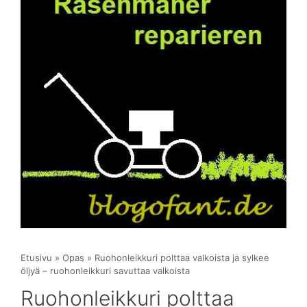
Etusivu
»
Opas
»
Ruohonleikkuri polttaa valkoista ja sylkee
öljyä – ruohonleikkuri savuttaa valkoista
Ruohonleikkuri polttaa