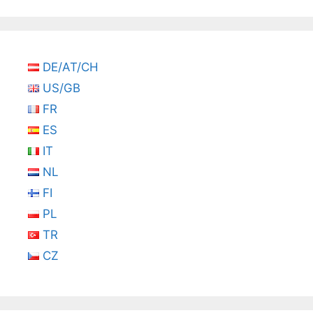
DE/AT/CH
US/GB
FR
ES
IT
NL
FI
PL
TR
CZ