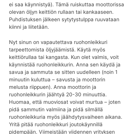
ei saa käynnistyä). Tämä ruiskuttaa moottorissa
olevan öljyn keittiön rullaan tai kankaaseen.
Puhdistuksen jälkeen sytytystulppa ruuvataan
kiinni ja liitetään.
Nyt sinun on vapautettava ruohonleikkuri
tarpeettomista öljyjäämistä. Käytä myös
keittiörullaa tai kangasta. Kun olet valmis, voit
käynnistää ruohonleikkurin. Anna sen käydä ja
savua ja sammuta se sitten uudelleen (noin 1
minuutin kuluttua – savusta ja moottorin
melusta riippuen). Anna moottorin ja
ruohonleikkurin jäähtyä 20-30 minuuttia.
Huomaa, että muoviosat voivat murtua – joten
pidä sammutin valmiina ja pidä silmällä
ruohonleikkuria myös jäähdytysvaiheen aikana.
Yritä pitää ruohonleikkuri joutokäynnillä
pidempään. Viimeistään viidennen yrityksen