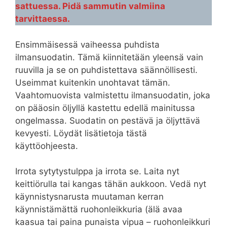
sattuessa. Pidä sammutin valmiina
tarvittaessa.
Ensimmäisessä vaiheessa puhdista
ilmansuodatin. Tämä kiinnitetään yleensä vain
ruuvilla ja se on puhdistettava säännöllisesti.
Useimmat kuitenkin unohtavat tämän.
Vaahtomuovista valmistettu ilmansuodatin, joka
on pääosin öljyllä kastettu edellä mainitussa
ongelmassa. Suodatin on pestävä ja öljyttävä
kevyesti. Löydät lisätietoja tästä
käyttöohjeesta.
Irrota sytytystulppa ja irrota se. Laita nyt
keittiörulla tai kangas tähän aukkoon. Vedä nyt
käynnistysnarusta muutaman kerran
käynnistämättä ruohonleikkuria (älä avaa
kaasua tai paina punaista vipua – ruohonleikkuri