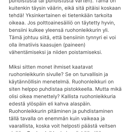
puhdistusta tai puhdistusta varten). Tämä on
kuitenkin täysin väärin, eikä sitä pitäisi koskaan
tehdä! Yksinkertainen ei tietenkään tarkoita
oikeaa. Jos polttoainesäiliö on täytetty hyvin,
bensiini kulkee yleensä ruohonleikkurin yli.
Tämä johtuu siitä, että bensiinin tynnyri ei voi
olla ilmatiivis kaasujen (paineen)
vähentämiseksi ja niiden poistamiseksi.
Miksi sitten monet ihmiset kaatavat
ruohonleikkurin sivulle? Se on turvallisin ja
käytännöllisin menetelmä. Ruohonleikkuri on
siten helppo puhdistaa pistokkeella. Mutta mikä
olisi oikea menettely? Kallista ruohonleikkuria
edestä ylöspäin eli kahva alaspäin.
Ruohonleikkurin pitäminen ja puhdistaminen
tällä tavalla on enemmän kuin vaikeaa ja
vaarallista, koska voit helposti päästä veitsen