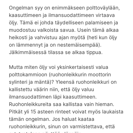
Ongelman syy on enimmäkseen polttoväylään,
kaasuttimeen ja ilmansuodattimeen virtaava
öljy. Tämä ei johda täydelliseen palamiseen ja
muodostuu valkoista savua. Usein tämä alkaa
heikosti ja vahvistuu ajan myötä (heti kun öljy
on lämmennyt ja on nestemäisempää).
Jälkimmäisessä tilassa se alkaa tippua.
Mutta miten öljy voi yksinkertaisesti valua
polttokammioon (ruohonleikkurin moottorin
sylinteri ja mäntä)? Yleensä ruohonleikkuri on
kallistettu väärin niin, että öljy valuu
ilmansuodattimen läpi kaasuttimeen.
Ruohonleikkureita saa kallistaa vain hieman.
Pitkät yli 15 asteen rinteet voivat myös laukaista
tämän ongelman. Jos haluat kaataa
ruohonleikkurin, sinun on varmistettava, että