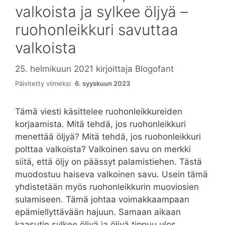
valkoista ja sylkee öljyä –
ruohonleikkuri savuttaa
valkoista
25. helmikuun 2021
kirjoittaja
Blogofant
Päivitetty viimeksi
6. syyskuun 2023
Tämä viesti käsittelee ruohonleikkureiden
korjaamista. Mitä tehdä, jos ruohonleikkuri
menettää öljyä? Mitä tehdä, jos ruohonleikkuri
polttaa valkoista? Valkoinen savu on merkki
siitä, että öljy on päässyt palamistiehen. Tästä
muodostuu haiseva valkoinen savu. Usein tämä
yhdistetään myös ruohonleikkurin muoviosien
sulamiseen. Tämä johtaa voimakkaampaan
epämiellyttävään hajuun. Samaan aikaan
kaasutin sylkee öljyä ja öljyä tippuu ulos