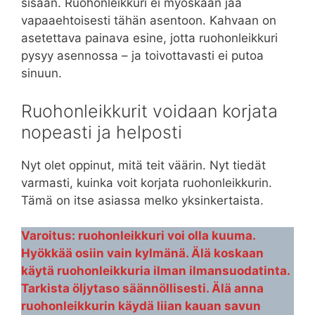
sisään. Ruohonleikkuri ei myöskään jää
vapaaehtoisesti tähän asentoon. Kahvaan on
asetettava painava esine, jotta ruohonleikkuri
pysyy asennossa – ja toivottavasti ei putoa
sinuun.
Ruohonleikkurit voidaan korjata
nopeasti ja helposti
Nyt olet oppinut, mitä teit väärin. Nyt tiedät
varmasti, kuinka voit korjata ruohonleikkurin.
Tämä on itse asiassa melko yksinkertaista.
​​Varoitus: ruohonleikkuri voi olla kuuma.
Hyökkää osiin vain kylmänä. Älä koskaan
käytä ruohonleikkuria ilman ilmansuodatinta.
Tarkista öljytaso säännöllisesti. Älä anna
ruohonleikkurin käydä liian kauan savun