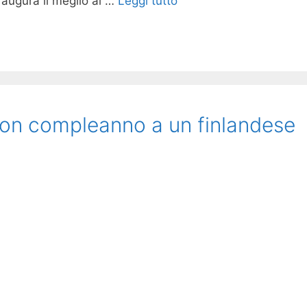
e augura il meglio al …
Leggi tutto
uon compleanno a un finlandese