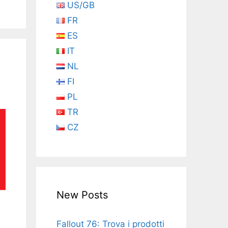
US/GB
FR
ES
IT
NL
FI
PL
TR
CZ
New Posts
Fallout 76: Trova i prodotti