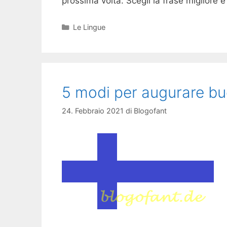
prossima volta. Scegli la frase migliore 
Categorie
Le Lingue
5 modi per augurare b
24. Febbraio 2021
di
Blogofant