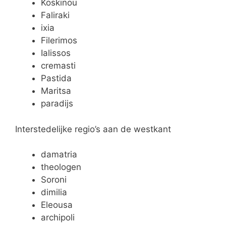
Koskinou
Faliraki
ixia
Filerimos
Ialissos
cremasti
Pastida
Maritsa
paradijs
Interstedelijke regio’s aan de westkant
damatria
theologen
Soroni
dimilia
Eleousa
archipoli