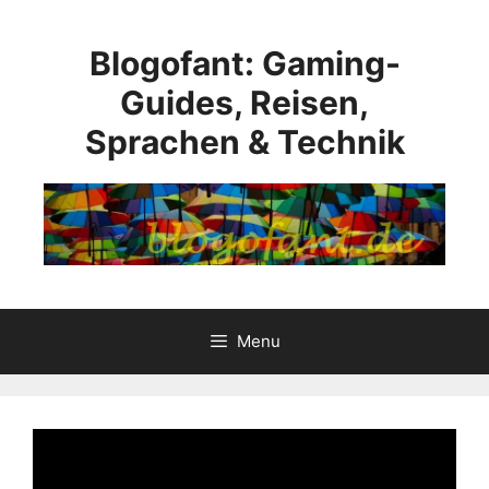
Ga
naar
Blogofant: Gaming-
de
inhoud
Guides, Reisen,
Sprachen & Technik
Menu