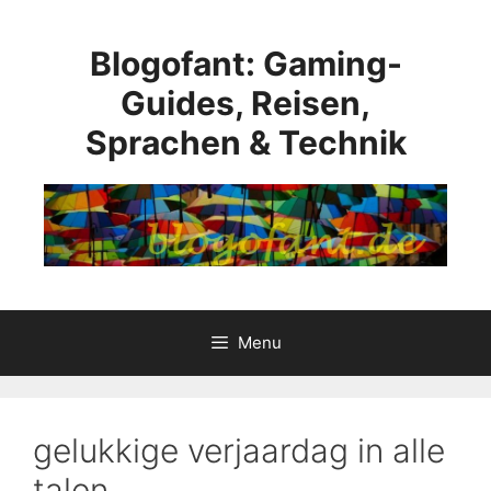
Ga
naar
Blogofant: Gaming-
de
inhoud
Guides, Reisen,
Sprachen & Technik
Menu
gelukkige verjaardag in alle
talen