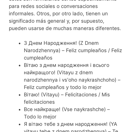
para redes sociales o conversaciones
informales. Otros, por otro lado, tienen un
significado más general y, por supuesto,
pueden usarse de muchas maneras diferentes.
З Днем Народження! (Z Dnem
Narodzhennya) – Feliz cumpleaños / Feliz
cumpleaños
Вітаю з днем ​​​​народження і всього
найкращого! (Vitayu z dnem ​​
narodzhennya i vsʹoho naykrashchoho) –
Feliz cumpleaños y todo lo mejor
Вітаю! (Vitayu) – Felicitaciones / Mis
felicitaciones
Все найкраще! (Vse naykrashche) –
Todo lo mejor
Я вітаю тебе з днем ​​​​народження! (YA
vitayu tebe z dnem ​​narodzhennya) – Te