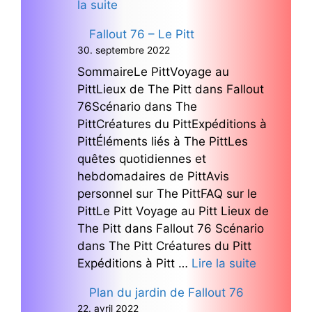
la suite
Fallout 76 – Le Pitt
30. septembre 2022
SommaireLe PittVoyage au
PittLieux de The Pitt dans Fallout
76Scénario dans The
PittCréatures du PittExpéditions à
PittÉléments liés à The PittLes
quêtes quotidiennes et
hebdomadaires de PittAvis
personnel sur The PittFAQ sur le
PittLe Pitt Voyage au Pitt Lieux de
The Pitt dans Fallout 76 Scénario
dans The Pitt Créatures du Pitt
Expéditions à Pitt …
Lire la suite
Plan du jardin de Fallout 76
22. avril 2022