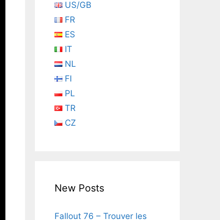
US/GB
FR
ES
IT
NL
FI
PL
TR
CZ
New Posts
Fallout 76 – Trouver les