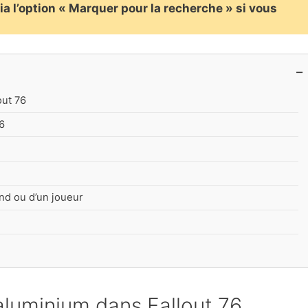
ia l’option « Marquer pour la recherche » si vous
out 76
6
nd ou d’un joueur
’aluminium dans Fallout 76