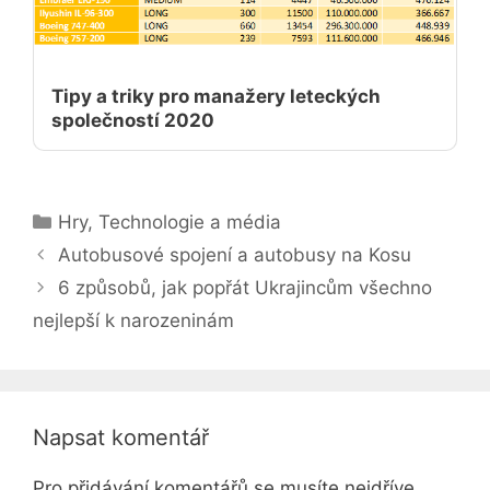
Tipy a triky pro manažery leteckých
společností 2020
Rubriky
Hry
,
Technologie a média
Autobusové spojení a autobusy na Kosu
6 způsobů, jak popřát Ukrajincům všechno
nejlepší k narozeninám
Napsat komentář
Pro přidávání komentářů se musíte nejdříve