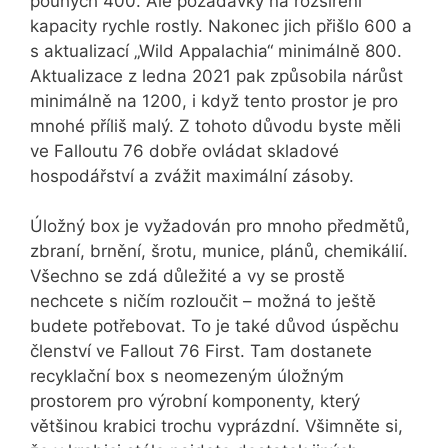
pouhých 400. Ale požadavky na rozšíření
kapacity rychle rostly. Nakonec jich přišlo 600 a
s aktualizací „Wild Appalachia“ minimálně 800.
Aktualizace z ledna 2021 pak způsobila nárůst
minimálně na 1200, i když tento prostor je pro
mnohé příliš malý. Z tohoto důvodu byste měli
ve Falloutu 76 dobře ovládat skladové
hospodářství a zvážit maximální zásoby.
Úložný box je vyžadován pro mnoho předmětů,
zbraní, brnění, šrotu, munice, plánů, chemikálií.
Všechno se zdá důležité a vy se prostě
nechcete s ničím rozloučit – možná to ještě
budete potřebovat. To je také důvod úspěchu
členství ve Fallout 76 First. Tam dostanete
recyklační box s neomezeným úložným
prostorem pro výrobní komponenty, který
většinou krabici trochu vyprázdní. Všimněte si,