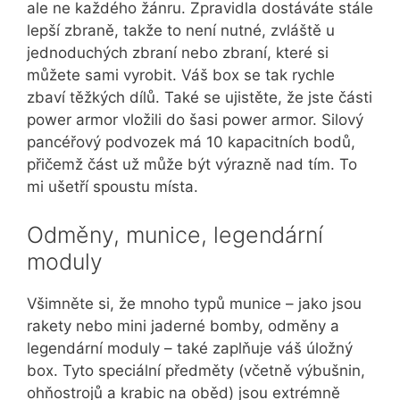
ale ne každého žánru. Zpravidla dostáváte stále
lepší zbraně, takže to není nutné, zvláště u
jednoduchých zbraní nebo zbraní, které si
můžete sami vyrobit. Váš box se tak rychle
zbaví těžkých dílů. Také se ujistěte, že jste části
power armor vložili do šasi power armor. Silový
pancéřový podvozek má 10 kapacitních bodů,
přičemž část už může být výrazně nad tím. To
mi ušetří spoustu místa.
Odměny, munice, legendární
moduly
Všimněte si, že mnoho typů munice – jako jsou
rakety nebo mini jaderné bomby, odměny a
legendární moduly – také zaplňuje váš úložný
box. Tyto speciální předměty (včetně výbušnin,
ohňostrojů a krabic na oběd) jsou extrémně