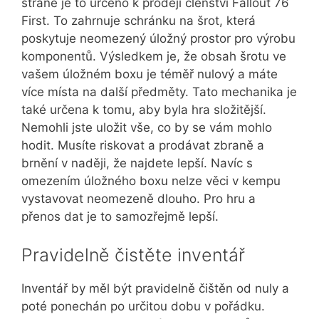
straně je to určeno k prodeji členství Fallout 76
First. To zahrnuje schránku na šrot, která
poskytuje neomezený úložný prostor pro výrobu
komponentů. Výsledkem je, že obsah šrotu ve
vašem úložném boxu je téměř nulový a máte
více místa na další předměty. Tato mechanika je
také určena k tomu, aby byla hra složitější.
Nemohli jste uložit vše, co by se vám mohlo
hodit. Musíte riskovat a prodávat zbraně a
brnění v naději, že najdete lepší. Navíc s
omezením úložného boxu nelze věci v kempu
vystavovat neomezeně dlouho. Pro hru a
přenos dat je to samozřejmě lepší.
Pravidelně čistěte inventář
Inventář by měl být pravidelně čištěn od nuly a
poté ponechán po určitou dobu v pořádku.