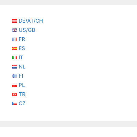
DE/AT/CH
US/GB
FR
ES
IT
NL
FI
PL
TR
CZ