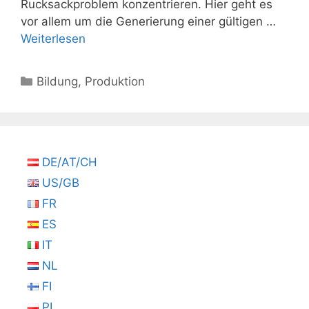
Rucksackproblem konzentrieren. Hier geht es
vor allem um die Generierung einer gültigen …
Weiterlesen
Kategorien
Bildung
,
Produktion
DE/AT/CH
US/GB
FR
ES
IT
NL
FI
PL