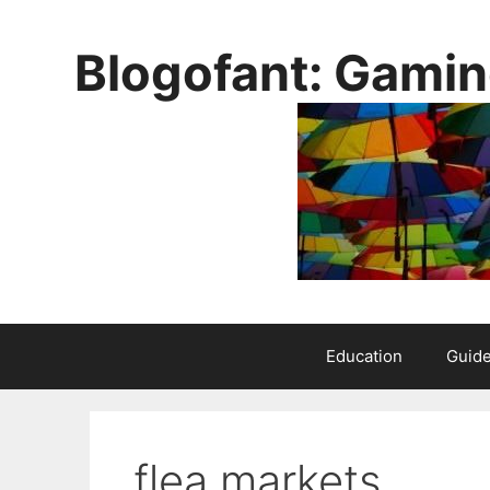
Skip
to
Blogofant: Gamin
content
Education
Guid
flea markets