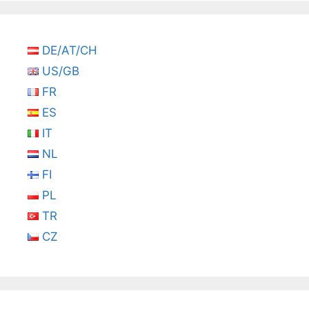
DE/AT/CH
US/GB
FR
ES
IT
NL
FI
PL
TR
CZ