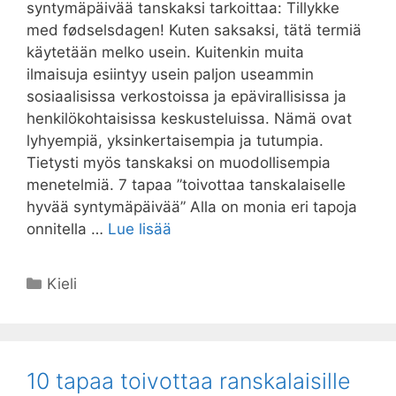
syntymäpäivää tanskaksi tarkoittaa: Tillykke
med fødselsdagen! Kuten saksaksi, tätä termiä
käytetään melko usein. Kuitenkin muita
ilmaisuja esiintyy usein paljon useammin
sosiaalisissa verkostoissa ja epävirallisissa ja
henkilökohtaisissa keskusteluissa. Nämä ovat
lyhyempiä, yksinkertaisempia ja tutumpia.
Tietysti myös tanskaksi on muodollisempia
menetelmiä. 7 tapaa ”toivottaa tanskalaiselle
hyvää syntymäpäivää” Alla on monia eri tapoja
onnitella …
Lue lisää
Kategoriat
Kieli
10 tapaa toivottaa ranskalaisille