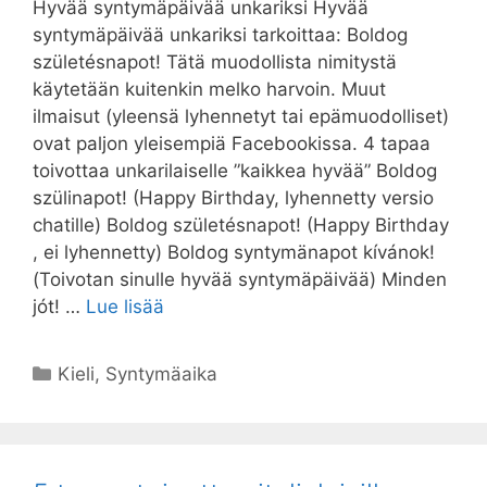
Hyvää syntymäpäivää unkariksi Hyvää
syntymäpäivää unkariksi tarkoittaa: Boldog
születésnapot! Tätä muodollista nimitystä
käytetään kuitenkin melko harvoin. Muut
ilmaisut (yleensä lyhennetyt tai epämuodolliset)
ovat paljon yleisempiä Facebookissa. 4 tapaa
toivottaa unkarilaiselle ”kaikkea hyvää” Boldog
szülinapot! (Happy Birthday, lyhennetty versio
chatille) Boldog születésnapot! (Happy Birthday
, ei lyhennetty) Boldog syntymänapot kívánok!
(Toivotan sinulle hyvää syntymäpäivää) Minden
jót! …
Lue lisää
Kategoriat
Kieli
,
Syntymäaika