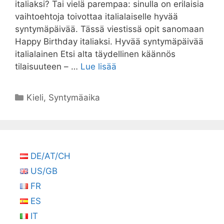
italiaksi? Tai vielä parempaa: sinulla on erilaisia ​​
vaihtoehtoja toivottaa italialaiselle hyvää
syntymäpäivää. Tässä viestissä opit sanomaan
Happy Birthday italiaksi. Hyvää syntymäpäivää
italialainen Etsi alta täydellinen käännös
tilaisuuteen – …
Lue lisää
Kategoriat
Kieli
,
Syntymäaika
DE/AT/CH
US/GB
FR
ES
IT