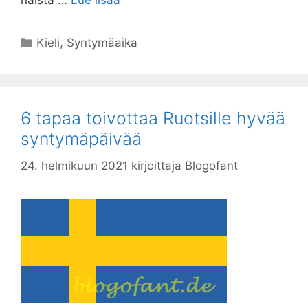
näistä …
Lue lisää
Kategoriat
Kieli
,
Syntymäaika
6 tapaa toivottaa Ruotsille hyvää
syntymäpäivää
24. helmikuun 2021
kirjoittaja
Blogofant