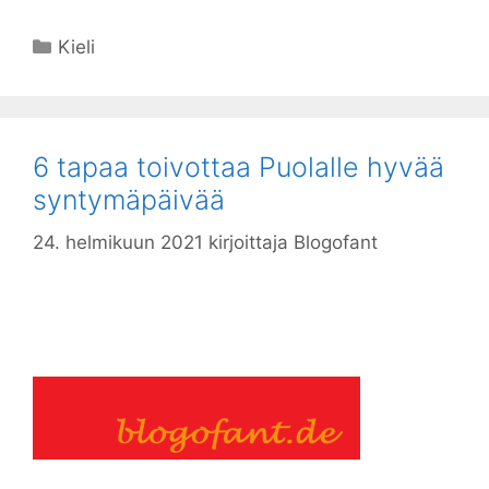
Kategoriat
Kieli
6 tapaa toivottaa Puolalle hyvää
syntymäpäivää
24. helmikuun 2021
kirjoittaja
Blogofant