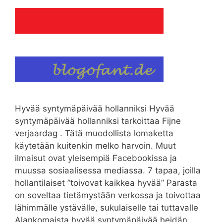
Hyvää syntymäpäivää hollanniksi Hyvää
syntymäpäivää hollanniksi tarkoittaa Fijne
verjaardag . Tätä muodollista lomaketta
käytetään kuitenkin melko harvoin. Muut
ilmaisut ovat yleisempiä Facebookissa ja
muussa sosiaalisessa mediassa. 7 tapaa, joilla
hollantilaiset ”toivovat kaikkea hyvää” Parasta
on soveltaa tietämystään verkossa ja toivottaa
lähimmälle ystävälle, sukulaiselle tai tuttavalle
Alankomaista hyvää syntymäpäivää heidän