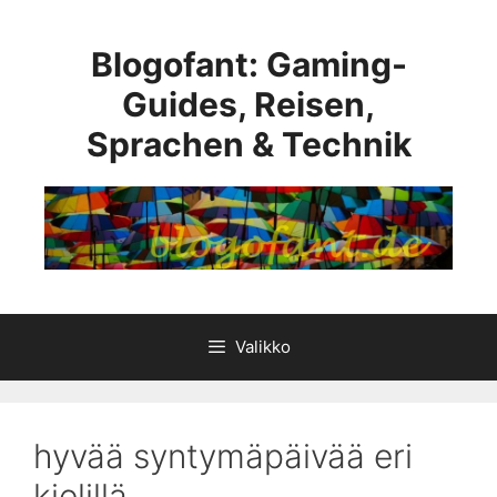
Siirry
sisältöön
Blogofant: Gaming-
Guides, Reisen,
Sprachen & Technik
Valikko
hyvää syntymäpäivää eri
kielillä