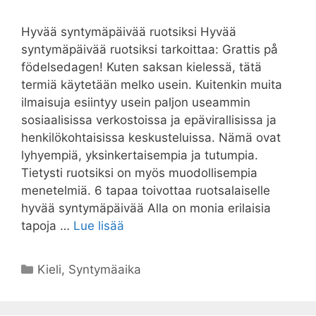
Hyvää syntymäpäivää ruotsiksi Hyvää
syntymäpäivää ruotsiksi tarkoittaa: Grattis på
födelsedagen! Kuten saksan kielessä, tätä
termiä käytetään melko usein. Kuitenkin muita
ilmaisuja esiintyy usein paljon useammin
sosiaalisissa verkostoissa ja epävirallisissa ja
henkilökohtaisissa keskusteluissa. Nämä ovat
lyhyempiä, yksinkertaisempia ja tutumpia.
Tietysti ruotsiksi on myös muodollisempia
menetelmiä. 6 tapaa toivottaa ruotsalaiselle
hyvää syntymäpäivää Alla on monia erilaisia ​​
tapoja …
Lue lisää
Kategoriat
Kieli
,
Syntymäaika