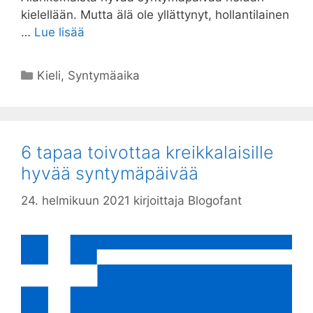
kielellään. Mutta älä ole yllättynyt, hollantilainen
…
Lue lisää
Kategoriat
Kieli
,
Syntymäaika
6 tapaa toivottaa kreikkalaisille
hyvää syntymäpäivää
24. helmikuun 2021
kirjoittaja
Blogofant