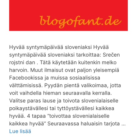
Hyvää syntymäpäivää sloveniaksi Hyvää
syntymäpäivää sloveniaksi tarkoittaa: Srečen
rojstni dan . Tätä käytetään kuitenkin melko
harvoin. Muut ilmaisut ovat paljon yleisempiä
Facebookissa ja muissa sosiaalisissa
välttämisissä. Pyydän pientä valikoimaa, jotta
voit vaihdella hieman seuraavalla kerralla.
Valitse paras lause ja toivota slovenialaiselle
poikaystävällesi tai tyttöystävällesi kaikkea
hyvää. 4 tapaa ”toivottaa slovenialaiselle
kaikkea hyvää” Seuraavassa haluaisin tarjota …
Lue lisää