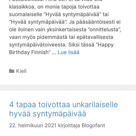
klassikkoa, on monia tapoja toivottaa
suomalaiselle ”Hyvää syntymäpäivää” tai
”Hyvää syntymäpäivää”. Ja pääsääntöisesti ei
ole iloinen vain yksinkertaisesta ”onnittelusta”,
vaan myös pidemmästä tai epätavallisesta
syntymäpäivätoiveesta. Siksi tässä ”Happy
Birthday Finnish” …
Lue lisää
Kategoriat
Kieli
4 tapaa toivottaa unkarilaiselle
hyvää syntymäpäivää
22. helmikuun 2021
kirjoittaja
Blogofant