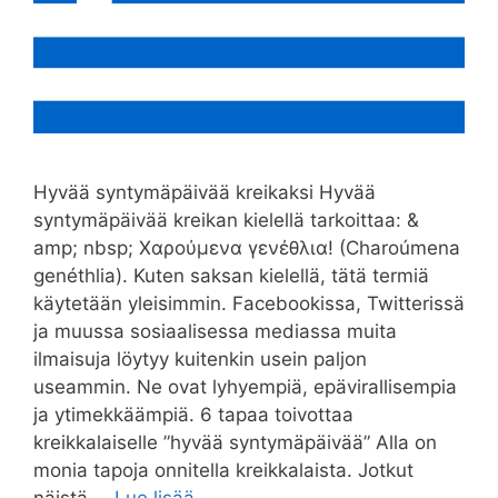
Hyvää syntymäpäivää kreikaksi Hyvää
syntymäpäivää kreikan kielellä tarkoittaa: &
amp; nbsp; Χαρούμενα γενέθλια! (Charoúmena
genéthlia). Kuten saksan kielellä, tätä termiä
käytetään yleisimmin. Facebookissa, Twitterissä
ja muussa sosiaalisessa mediassa muita
ilmaisuja löytyy kuitenkin usein paljon
useammin. Ne ovat lyhyempiä, epävirallisempia
ja ytimekkäämpiä. 6 tapaa toivottaa
kreikkalaiselle ”hyvää syntymäpäivää” Alla on
monia tapoja onnitella kreikkalaista. Jotkut