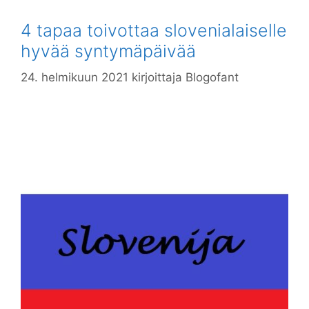
4 tapaa toivottaa slovenialaiselle
hyvää syntymäpäivää
24. helmikuun 2021
kirjoittaja
Blogofant