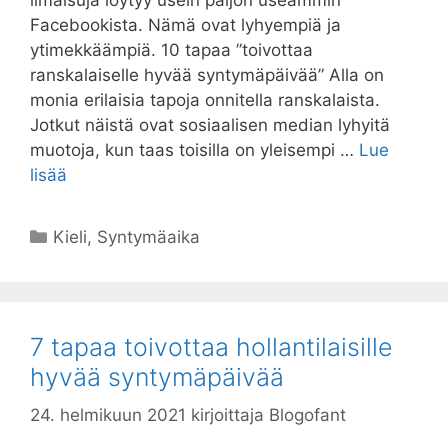
Facebookista. Nämä ovat lyhyempiä ja
ytimekkäämpiä. 10 tapaa ”toivottaa
ranskalaiselle hyvää syntymäpäivää” Alla on
monia erilaisia ​​tapoja onnitella ranskalaista.
Jotkut näistä ovat sosiaalisen median lyhyitä
muotoja, kun taas toisilla on yleisempi …
Lue
lisää
Kategoriat
Kieli
,
Syntymäaika
7 tapaa toivottaa hollantilaisille
hyvää syntymäpäivää
24. helmikuun 2021
kirjoittaja
Blogofant