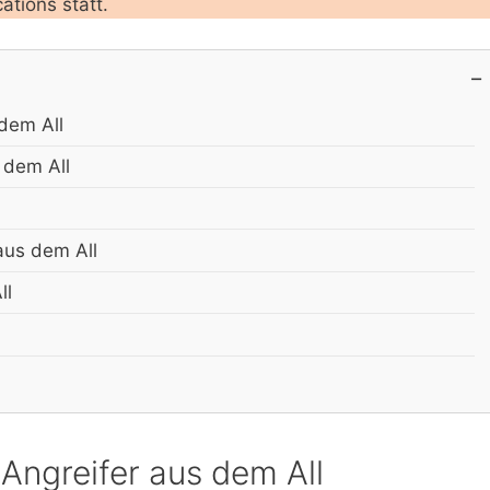
tions statt.
 dem All
 dem All
aus dem All
ll
Angreifer aus dem All