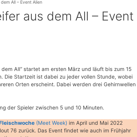
 dem All – Event Alien
eifer aus dem All – Event
 dem All“ startet am ersten März und läuft bis zum 15
 Die Startzeit ist dabei zu jeder vollen Stunde, wobei
hreren Orten erscheint. Dabei werden drei Gehirnwellen
ng der Spieler zwischen 5 und 10 Minuten.
Fleischwoche
(Meet Week)
im April und Mai 2022
llout 76 zurück. Das Event findet wie auch im Frühjahr