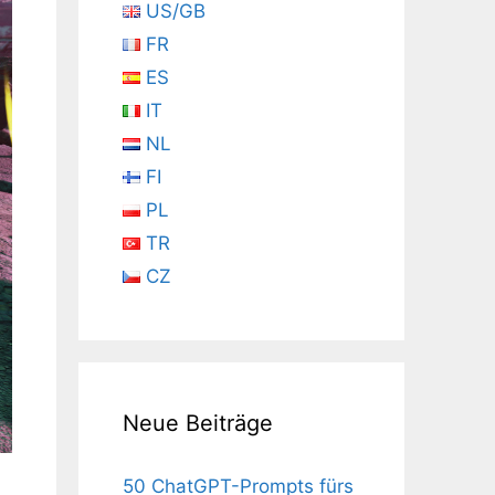
US/GB
FR
ES
IT
NL
FI
PL
TR
CZ
Neue Beiträge
50 ChatGPT-Prompts fürs