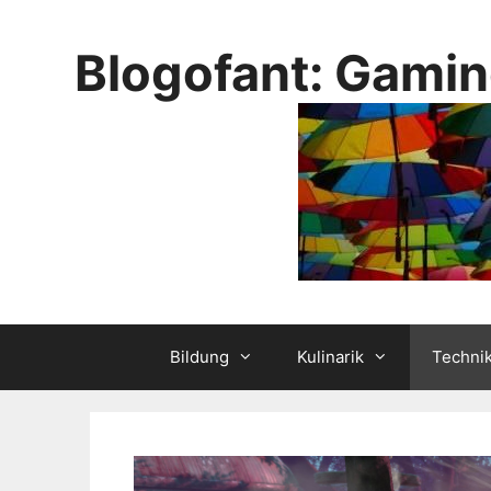
Skip
to
Blogofant: Gamin
content
Bildung
Kulinarik
Techni