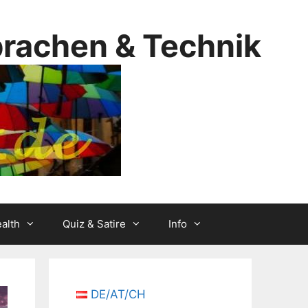
prachen & Technik
alth
Quiz & Satire
Info
DE/AT/CH