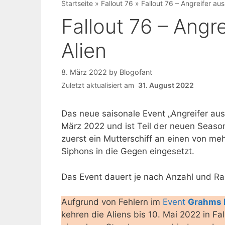
Startseite
»
Fallout 76
»
Fallout 76 – Angreifer aus
Fallout 76 – Angr
Alien
8. März 2022
by
Blogofant
Zuletzt aktualisiert am
31. August 2022
Das neue saisonale Event „Angreifer aus
März 2022 und ist Teil der neuen Season.
zuerst ein Mutterschiff an einen von me
Siphons in die Gegen eingesetzt.
Das Event dauert je nach Anzahl und Ra
Aufgrund von Fehlern im
Event
Grahms 
kehren die Aliens bis 10. Mai 2022 in Fa