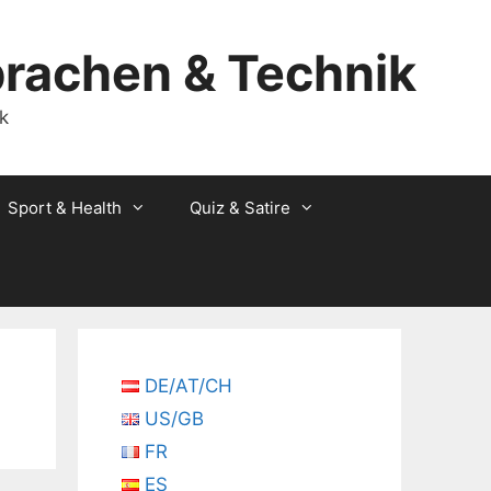
prachen & Technik
Sport & Health
Quiz & Satire
DE/AT/CH
US/GB
FR
ES