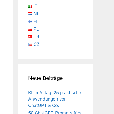
IT
NL
FI
PL
TR
CZ
Neue Beiträge
KI im Alltag: 25 praktische
Anwendungen von
ChatGPT & Co.
50 ChatGPT-Prompts fürs