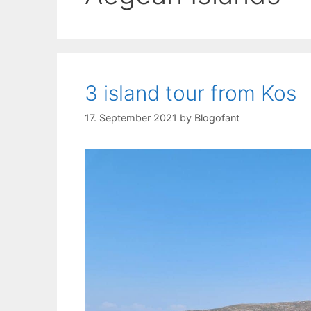
3 island tour from Kos
17. September 2021
by
Blogofant