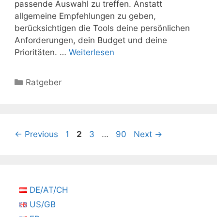
passende Auswahl zu treffen. Anstatt
allgemeine Empfehlungen zu geben,
berücksichtigen die Tools deine persönlichen
Anforderungen, dein Budget und deine
Prioritäten. …
Weiterlesen
Kategorien
Ratgeber
Seite
Seite
Seite
Seite
←
Previous
1
2
3
…
90
Next
→
DE/AT/CH
US/GB