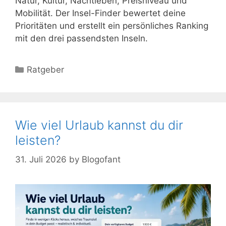
Natur, Kultur, Nachtleben, Preisniveau und
Mobilität. Der Insel-Finder bewertet deine
Prioritäten und erstellt ein persönliches Ranking
mit den drei passendsten Inseln.
Kategorien
Ratgeber
Wie viel Urlaub kannst du dir
leisten?
31. Juli 2026
by
Blogofant