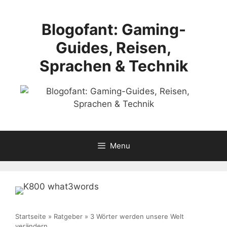
Skip
to
Blogofant: Gaming-
content
Guides, Reisen,
Sprachen & Technik
Menu
Startseite
»
Ratgeber
»
3 Wörter werden unsere Welt
verändern