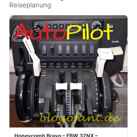
Reiseplanung
Honeycomb Bravo – FBW 32NX –