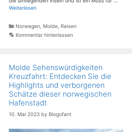
die umliegenden Inseln und ist ein Muss für …
Weiterlesen
Kategorien
Norwegen
,
Molde
,
Reisen
Kommentar hinterlassen
Molde Sehenswürdigkeiten
Kreuzfahrt: Entdecken Sie die
Highlights und verborgenen
Schätze dieser norwegischen
Hafenstadt
10. Mai 2023
by
Blogofant