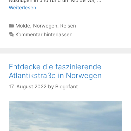
Ausflügen in und rund um Molde vor, …
Weiterlesen
Kategorien
Molde
,
Norwegen
,
Reisen
Kommentar hinterlassen
Entdecke die faszinierende
Atlantikstraße in Norwegen
17. August 2022
by
Blogofant