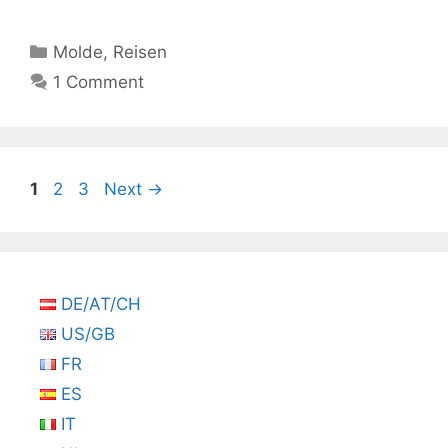
Kategorien
Molde
,
Reisen
1 Comment
Seite
Seite
Seite
1
2
3
Next
→
DE/AT/CH
US/GB
FR
ES
IT