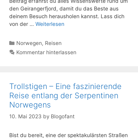
Beitrag erfährst du alles Wissenswerte rund um
den Geirangerfjord, damit du das Beste aus
deinem Besuch herausholen kannst. Lass dich
von der …
Weiterlesen
Kategorien
Norwegen
,
Reisen
Kommentar hinterlassen
Trollstigen – Eine faszinierende
Reise entlang der Serpentinen
Norwegens
10. Mai 2023
by
Blogofant
Bist du bereit, eine der spektakulärsten Straßen