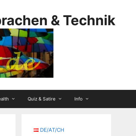
prachen & Technik
alth
Quiz & Satire
Info
DE/AT/CH