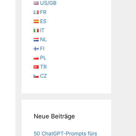
US/GB
FR
ES
IT
NL
FI
PL
TR
CZ
Neue Beiträge
50 ChatGPT-Prompts fürs