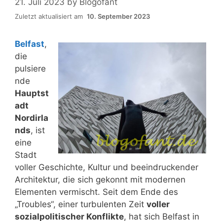
21. Juli 2023
by
Blogofant
Zuletzt aktualisiert am
10. September 2023
Belfast
,
die
pulsiere
nde
Hauptst
adt
Nordirla
nds
, ist
eine
Stadt
voller Geschichte, Kultur und beeindruckender
Architektur, die sich gekonnt mit modernen
Elementen vermischt. Seit dem Ende des
„Troubles“, einer turbulenten Zeit
voller
sozialpolitischer Konflikte
, hat sich Belfast in