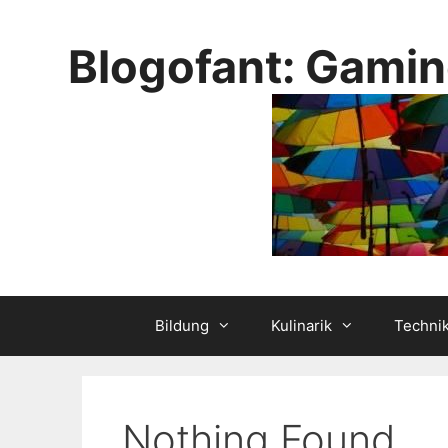
Skip
to
Blogofant: Gamin
content
Bildung
Kulinarik
Techni
Nothing Found