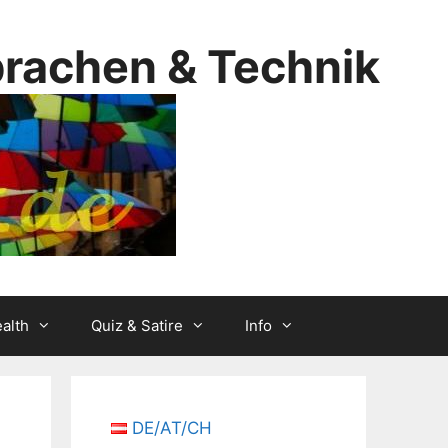
prachen & Technik
alth
Quiz & Satire
Info
DE/AT/CH