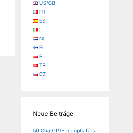
US/GB
FR
ES
IT
NL
FI
PL
TR
CZ
Neue Beiträge
50 ChatGPT-Prompts fürs