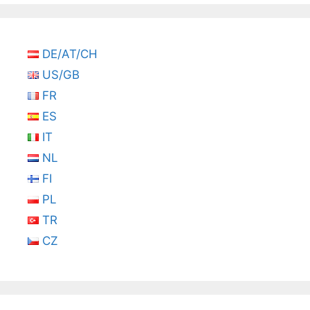
DE/AT/CH
US/GB
FR
ES
IT
NL
FI
PL
TR
CZ