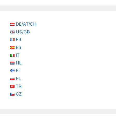
DE/AT/CH
US/GB
FR
ES
IT
NL
FI
PL
TR
CZ