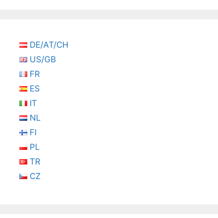
DE/AT/CH
US/GB
FR
ES
IT
NL
FI
PL
TR
CZ