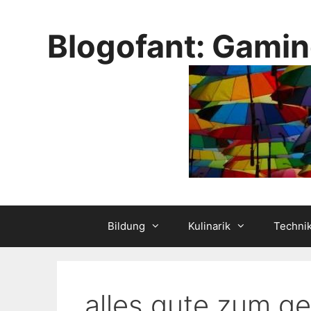
Skip
to
Blogofant: Gamin
content
Bildung
Kulinarik
Techni
alles gute zum ge