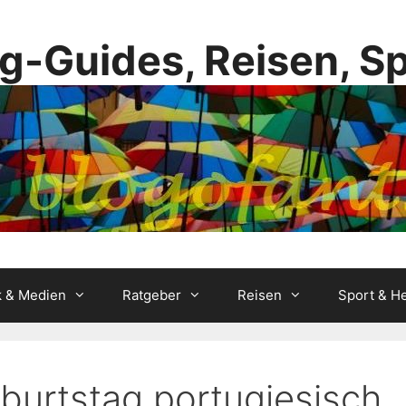
g-Guides, Reisen, S
k & Medien
Ratgeber
Reisen
Sport & He
burtstag portugiesisch