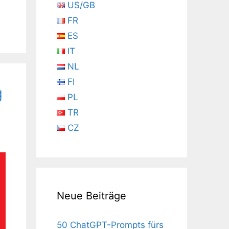
US/GB
FR
ES
IT
NL
FI
g
PL
TR
CZ
Neue Beiträge
50 ChatGPT-Prompts fürs