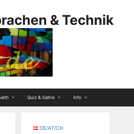
prachen & Technik
alth
Quiz & Satire
Info
DE/AT/CH