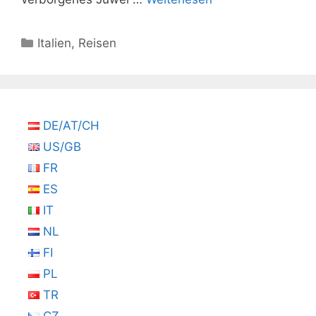
Kategorien
Italien
,
Reisen
DE/AT/CH
US/GB
FR
ES
IT
NL
FI
PL
TR