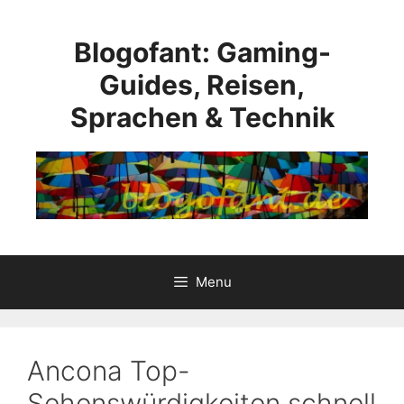
Skip
to
Blogofant: Gaming-
content
Guides, Reisen,
Sprachen & Technik
Menu
Ancona Top-
Sehenswürdigkeiten schnell