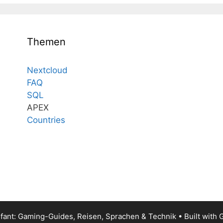
Themen
Nextcloud
FAQ
SQL
APEX
Countries
fant: Gaming-Guides, Reisen, Sprachen & Technik
• Built with
G