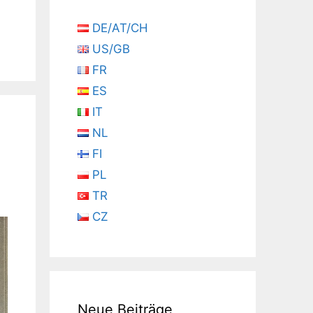
DE/AT/CH
US/GB
FR
ES
IT
NL
FI
PL
TR
CZ
Neue Beiträge