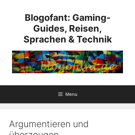
Skip
to
Blogofant: Gaming-
content
Guides, Reisen,
Sprachen & Technik
Menu
Argumentieren und
überzeugen