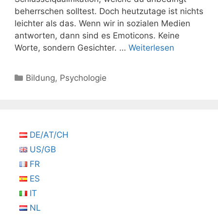
beherrschen solltest. Doch heutzutage ist nichts
leichter als das. Wenn wir in sozialen Medien
antworten, dann sind es Emoticons. Keine
Worte, sondern Gesichter. …
Weiterlesen
Kategorien
Bildung
,
Psychologie
DE/AT/CH
US/GB
FR
ES
IT
NL