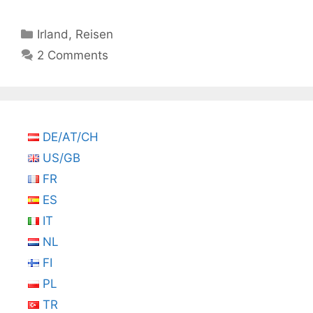
Kategorien
Irland
,
Reisen
2 Comments
DE/AT/CH
US/GB
FR
ES
IT
NL
FI
PL
TR