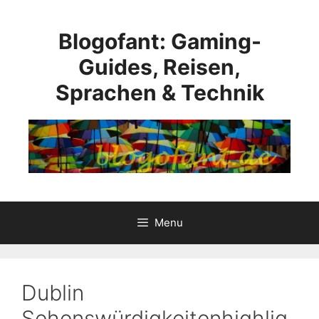
Skip
to
Blogofant: Gaming-
content
Guides, Reisen,
Sprachen & Technik
Menu
Dublin
Sehenswürdigkeitenhighlig