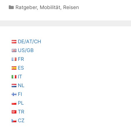
Kategorien
Ratgeber
,
Mobilität
,
Reisen
DE/AT/CH
US/GB
FR
ES
IT
NL
FI
PL
TR
CZ