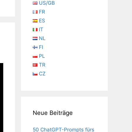
US/GB
FR
ES
IT
NL
FI
PL
TR
CZ
Neue Beiträge
50 ChatGPT-Prompts fürs