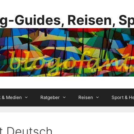
g-Guides, Reisen, S
k & Medien
Ratgeber
Reisen
Sport & He
tt Deutsch