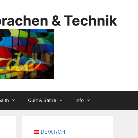
prachen & Technik
alth
Quiz & Satire
Info
DE/AT/CH