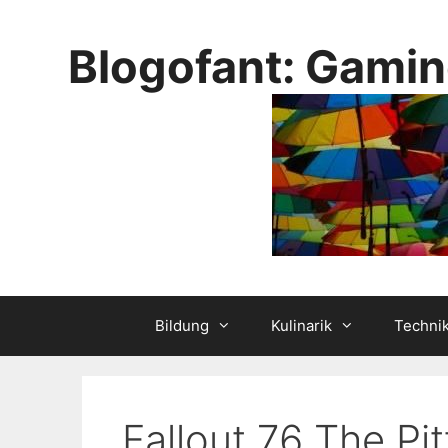
Skip
to
Blogofant: Gamin
content
Bildung
Kulinarik
Techni
Fallout 76 The Pi