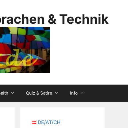
prachen & Technik
alth
Quiz & Satire
Info
DE/AT/CH