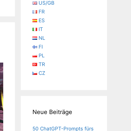
US/GB
FR
ES
IT
NL
FI
PL
TR
CZ
Neue Beiträge
50 ChatGPT-Prompts fürs