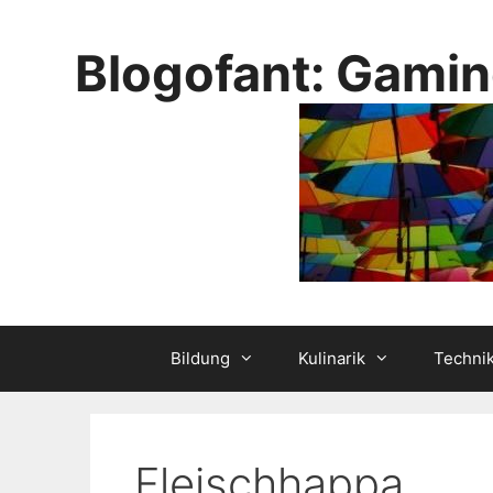
Skip
to
Blogofant: Gamin
content
Bildung
Kulinarik
Techni
Fleischhappa