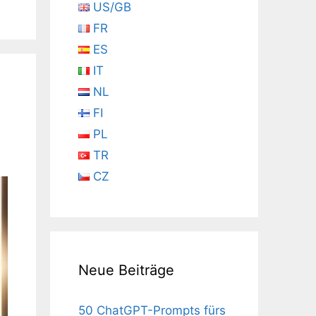
US/GB
FR
ES
IT
NL
FI
PL
TR
CZ
Neue Beiträge
50 ChatGPT-Prompts fürs