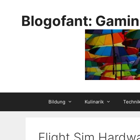
Skip
to
Blogofant: Gamin
content
Bildung
Kulinarik
Techni
Flight Sim Hard