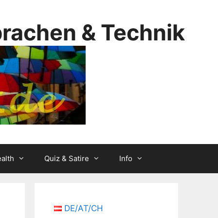
prachen & Technik
alth
Quiz & Satire
Info
DE/AT/CH