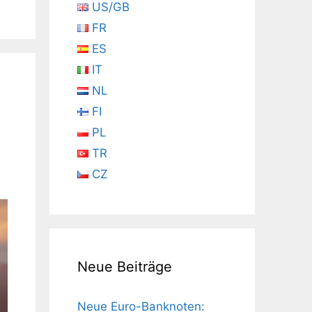
US/GB
FR
ES
IT
NL
FI
PL
TR
CZ
Neue Beiträge
Neue Euro-Banknoten: