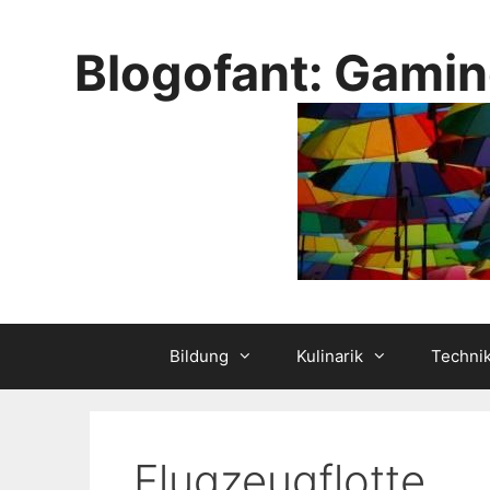
Skip
to
Blogofant: Gamin
content
Bildung
Kulinarik
Techni
Flugzeugflotte