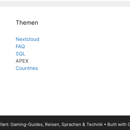
Themen
Nextcloud
FAQ
SQL
APEX
Countries
fant: Gaming-Guides, Reisen, Sprachen & Technik
• Built with
G