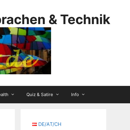
prachen & Technik
alth
Quiz & Satire
Info
DE/AT/CH