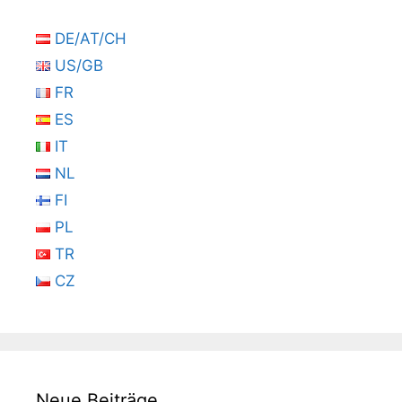
DE/AT/CH
US/GB
FR
ES
IT
NL
FI
PL
TR
CZ
Neue Beiträge