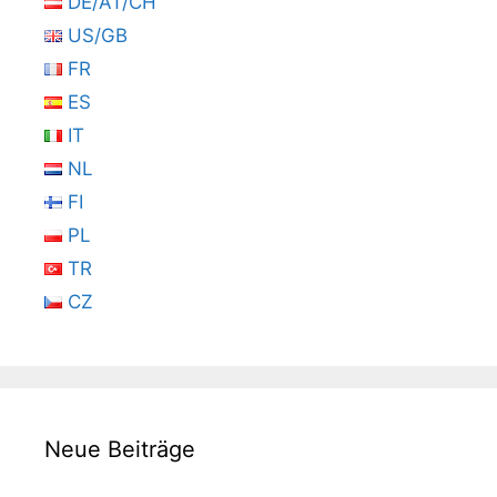
DE/AT/CH
US/GB
FR
ES
IT
NL
FI
PL
TR
CZ
Neue Beiträge