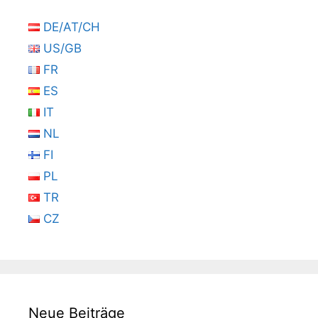
DE/AT/CH
US/GB
FR
ES
IT
NL
FI
PL
TR
CZ
Neue Beiträge