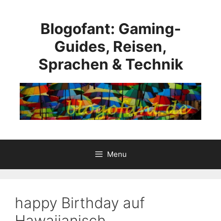
Skip
to
Blogofant: Gaming-
content
Guides, Reisen,
Sprachen & Technik
Menu
happy Birthday auf
Hawaiianisch