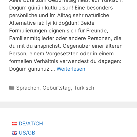
Alles Gute zum Geburtstag heißt auf Türkisch:
Doğum günün kutlu olsun! Eine besonders
persönliche und im Alltag sehr natürliche
Alternative ist: İyi ki doğdun! Beide
Formulierungen eignen sich für Freunde,
Familienmitglieder oder andere Personen, die
du mit du ansprichst. Gegenüber einer älteren
Person, einem Vorgesetzten oder in einem
formellen Verhältnis verwendest du dagegen:
Doğum gününüz …
Weiterlesen
Kategorien
Sprachen
,
Geburtstag
,
Türkisch
DE/AT/CH
US/GB