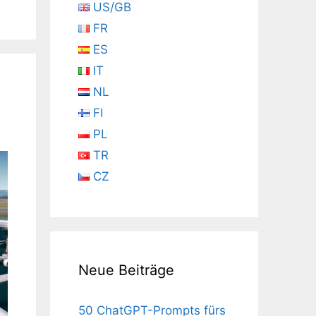
US/GB
FR
ES
IT
NL
FI
PL
TR
CZ
Neue Beiträge
50 ChatGPT-Prompts fürs