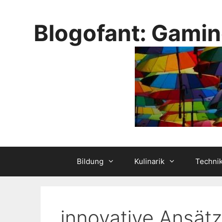
Skip
to
Blogofant: Gamin
content
Bildung
Kulinarik
Techni
innovative Ansät