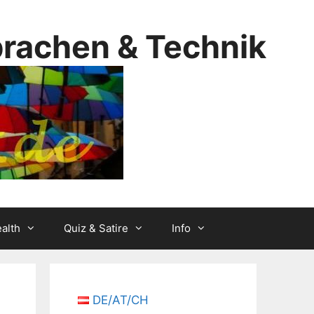
prachen & Technik
alth
Quiz & Satire
Info
DE/AT/CH