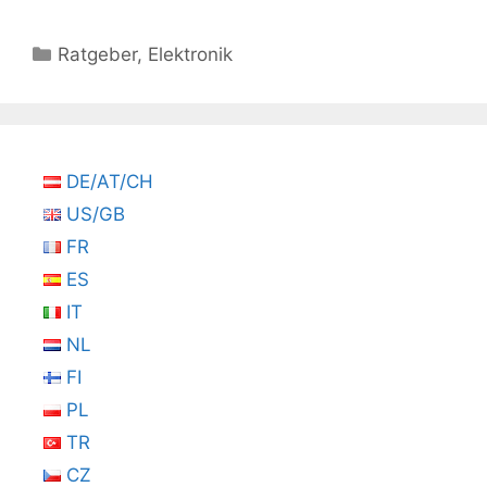
Kategorien
Ratgeber
,
Elektronik
DE/AT/CH
US/GB
FR
ES
IT
NL
FI
PL
TR
CZ